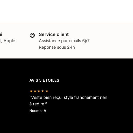
é
Service client
l, Apple
Assistance par emails 6j/7
Réponse sous 24h
AVIS 5 ÉTOILES
★★★★★
“Veste bien reçu, stylé franchement rien
à redire.”
Noèmie.A