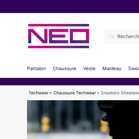
Skip
Skip
to
to
navigation
content
Search
Search
for:
Pantalon
Chaussure
Veste
Manteau
Swea
Techwear
»
Chaussure Techwear
»
Sneakers Streetwe