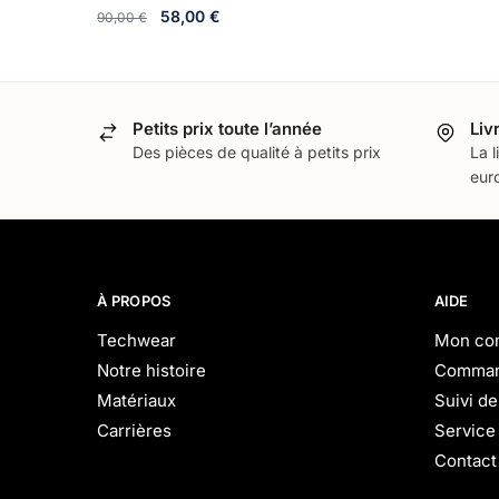
58,00
€
90,00
€
Petits prix toute l’année
Liv
Des pièces de qualité à petits prix
La l
euro
À PROPOS
AIDE
Techwear
Mon co
Notre histoire
Comma
Matériaux
Suivi d
Carrières
Service 
Contact