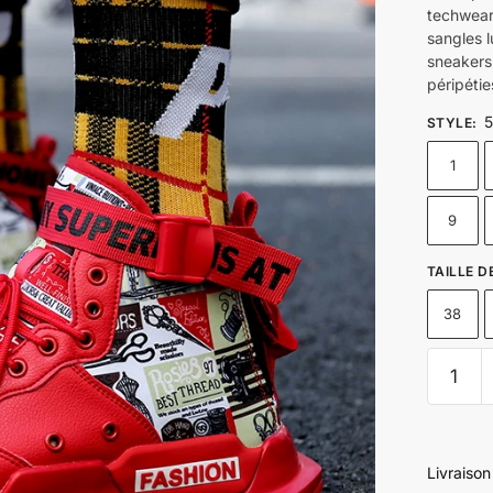
techwear 
sangles l
sneakers.
péripétie
STYLE
:
1
9
TAILLE 
38
Sneaker
Streetw
quantity
Livraiso