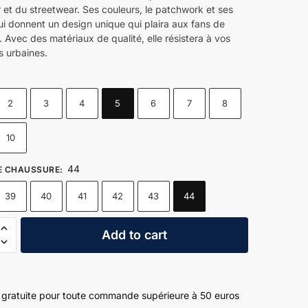
et du streetwear. Ses couleurs, le patchwork et ses
ui donnent un design unique qui plaira aux fans de
 Avec des matériaux de qualité, elle résistera à vos
s urbaines.
5
2
3
4
5
6
7
8
10
44
DE CHAUSSURE
:
39
40
41
42
43
44
s
Add to cart
ear
n gratuite pour toute commande supérieure à 50 euros