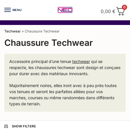
Skip
Skip
0
to
to
MENU
0,00
€
navigation
content
Techwear
»
Chaussure Techwear
Chaussure Techwear
Accessoire principal d’une tenue
techwear
qui se
respecte, les chaussures techwear sont design et conçues
pour durer avec des matériaux innovants.
Majoritairement noires, elles iront avec à peu près toutes
vos tenues et seront les parfaites alliées pour vos
marches, courses ou même randonnées dans différents
types de terrain.
SHOW FILTERS