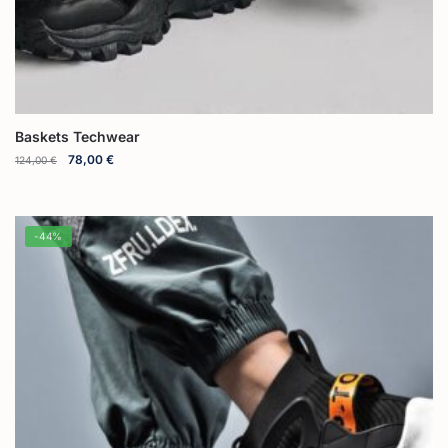
Baskets Techwear
78,00
€
124,00
€
-44%