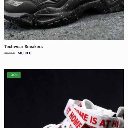
Techwear Sneakers
58,00
€
90,00
€
-45%