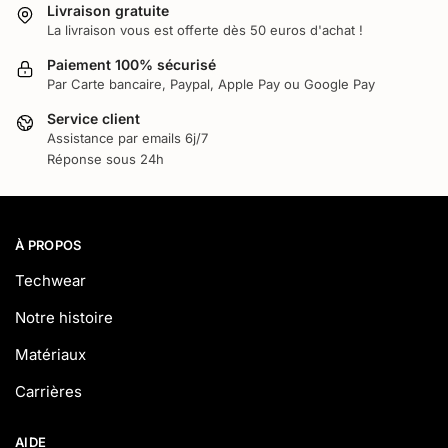
Livraison gratuite
La livraison vous est offerte dès 50 euros d'achat !
Paiement 100% sécurisé
Par Carte bancaire, Paypal, Apple Pay ou Google Pay
Service client
Assistance par emails 6j/7
Réponse sous 24h
À PROPOS
Techwear
Notre histoire
Matériaux
Carrières
AIDE