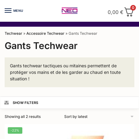
Skip
Skip
0
to
to
MENU
0,00
€
navigation
content
Techwear
»
Accessoire Techwear
»
Gants Techwear
Gants Techwear
Gants techwear tactiques ou mitaines permettent de
protéger vos mains et de les garder au chaud en toute
situation !
SHOW FILTERS
Showing all 2 results
-22%