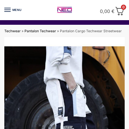
Skip
Skip
0
to
to
MENU
0,00
€
navigation
content
Techwear
»
Pantalon Techwear
»
Pantalon Cargo Techwear Streetwear