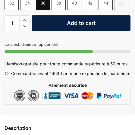
32
34
36
38
40
42
44
46
Pantalon
Add to cart
Cargo
Techwear
Streetwear
Le stock diminue rapidement!
quantity
Livraison gratuite pour toute commande supérieure à 50 euros
Commandez avant 14h30 pour une expédition le jour même.
Paiement sécurisé
Description