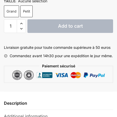
Aucune sélection
TAILLE
:
Grand
Petit
Sacoche
Add to cart
de
Poitrine
Streetwear
quantity
Livraison gratuite pour toute commande supérieure à 50 euros
Commandez avant 14h30 pour une expédition le jour même.
Paiement sécurisé
Description
Additional information