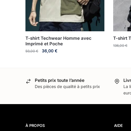
T-shirt Techwear Homme avec
T-shirt
Imprimé et Poche
136,00
€
36,00
€
59,00
€
Petits prix toute l’année
Liv
Des pièces de qualité à petits prix
La l
euro
À PROPOS
AIDE