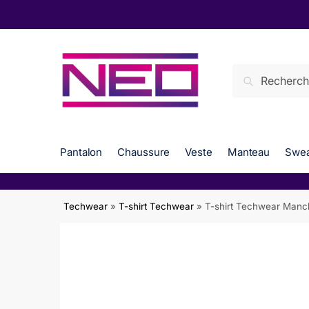
Skip
Skip
to
to
navigation
content
Search
Search
for:
Pantalon
Chaussure
Veste
Manteau
Swea
Techwear
»
T-shirt Techwear
»
T-shirt Techwear Manc