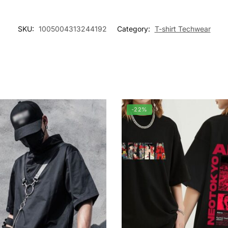
SKU:
1005004313244192
Category:
T-shirt Techwear
-22%