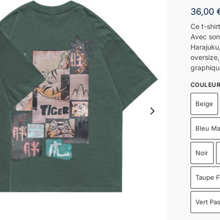
36,00
Ce t-shir
Avec son
Harajuku
oversize,
graphiqu
COULEU
Beige
Bleu Ma
Noir
Taupe 
Vert Pas