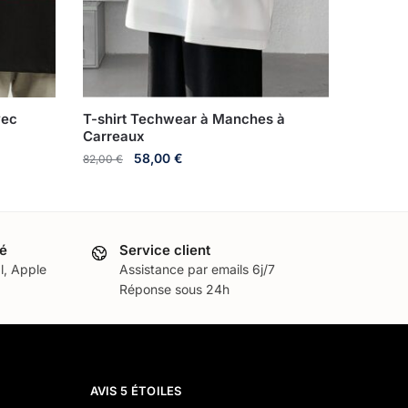
vec
T-shirt Techwear à Manches à
Carreaux
58,00
€
82,00
€
é
Service client
l, Apple
Assistance par emails 6j/7
Réponse sous 24h
AVIS 5 ÉTOILES