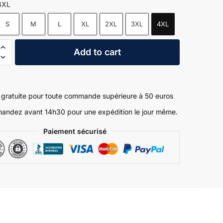
4XL
S
M
L
XL
2XL
3XL
4XL
Add to cart
ar
s
n gratuite pour toute commande supérieure à 50 euros
ndez avant 14h30 pour une expédition le jour même.
Paiement sécurisé