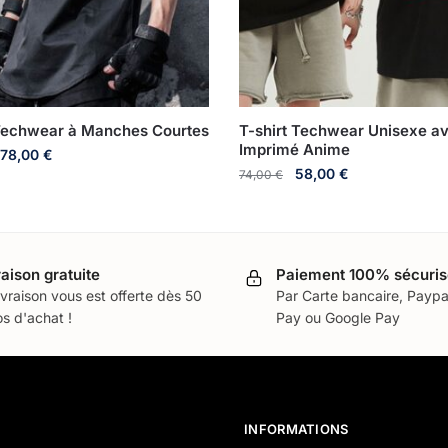
 Techwear à Manches Courtes
T-shirt Techwear Unisexe a
Imprimé Anime
78,00
€
58,00
€
74,00
€
raison gratuite
Paiement 100% sécuris
ivraison vous est offerte dès 50
Par Carte bancaire, Paypa
s d'achat !
Pay ou Google Pay
INFORMATIONS