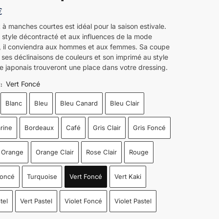
€
t à manches courtes est idéal pour la saison estivale.
 style décontracté et aux influences de la mode
, il conviendra aux hommes et aux femmes. Sa coupe
 ses déclinaisons de couleurs et son imprimé au style
e japonais trouveront une place dans votre dressing.
Vert Foncé
R
:
Blanc
Bleu
Bleu Canard
Bleu Clair
rine
Bordeaux
Café
Gris Clair
Gris Foncé
Orange
Orange Clair
Rose Clair
Rouge
Foncé
Turquoise
Vert Foncé
Vert Kaki
tel
Vert Pastel
Violet Foncé
Violet Pastel