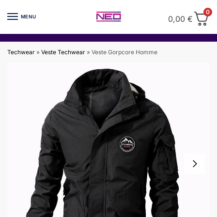
Skip
Skip
0
to
to
MENU
0,00
€
navigation
content
Techwear
»
Veste Techwear
»
Veste Gorpcore Homme